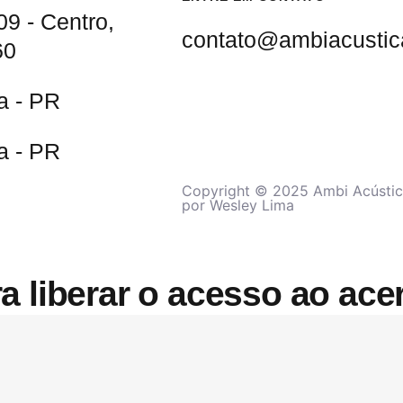
09 - Centro,
contato@ambiacustic
60
ba - PR
ba - PR
Copyright © 2025 Ambi Acústica
por
Wesley Lima
a liberar o acesso ao ac