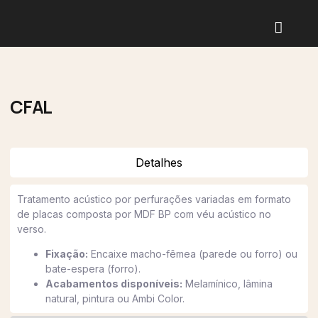
Laudos e Certif
CFAL
Detalhes
Tratamento acústico por perfurações variadas em formato
de placas composta por MDF BP com véu acústico no
verso.
Fixação:
Encaixe macho-fêmea (parede ou forro) ou
bate-espera (forro).
Acabamentos disponíveis:
Melamínico, lâmina
natural, pintura ou Ambi Color.