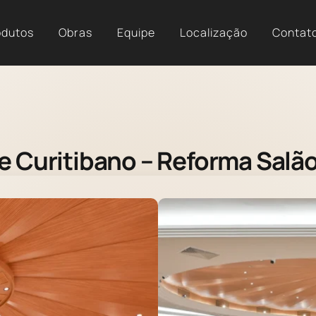
odutos
Obras
Equipe
Localização
Contat
e Curitibano – Reforma Salão